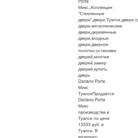
Porte
Микс,,Коллекция
"Стеклянные
двери",двери,Туапсе,двери,
двери,металлические
двери,деревянные
двери,входные
двери,дверное
полотно,установка
дверей,монтаж
дверей,замер
дверей,купить
дверь
Dariano Porte
Микс
Туапсе
Продаётся
Dariano Porte
Микс
производства в
Туапсе по цене
13333 руб. в
Туапсе. В
интернет-