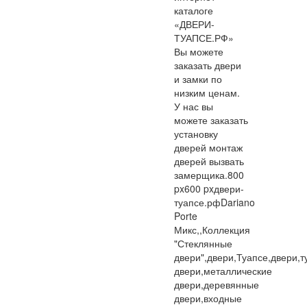
каталоге
«ДВЕРИ-
ТУАПСЕ.РФ»
Вы можете
заказать двери
и замки по
низким ценам.
У нас вы
можете заказать
установку
дверей монтаж
дверей вызвать
замерщика.
800
px
600 px
двери-
туапсе.рф
Dariano
Porte
Микс,,Коллекция
"Стеклянные
двери",двери,Туапсе,двери,
двери,металлические
двери,деревянные
двери,входные