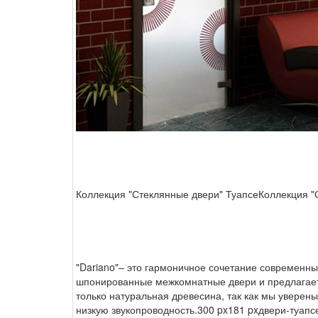
Коллекция "Стеклянные двери" Туапсе
Коллекция "
"Dariano"– это гармоничное сочетание современны
шпонированные межкомнатные двери и предлагает м
только натуральная древесина, так как мы уверены
низкую звукопроводность.
300 px
181 px
двери-туапс