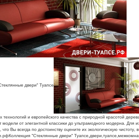
Стеклянные двери" Туапсе
х технологий и европейского качества с природной красотой дерев
одели от элегантной классики до ультрамодного модерна. Для изг
, что Вы всегда по достоинству оцените их экологическую чистоту,
е.рф
Коллекция "Стеклянные двери" Туапсе,двери,туапсе,межкомн