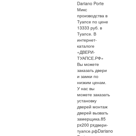
Dariano Porte
Микс
производства в
Туапсе по цене
13333 руб. в
Туапсе. В
интернет-
каталоге
«ДВЕРИ-
ТУАПСЕ.РФ»
Вы можете
заказать двери
и замки по
низким ценам.
У нас вы
можете заказать
установку
дверей монтаж
дверей вызвать
замерщика.
85
px
200 px
двери-
туапсе.рф
Dariano