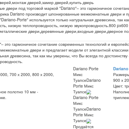
верей,монтаж дверей,замер дверей,купить дверь
е двери под торговой маркой "Dariano"– это гармоничное сочетан
брика Dariano производит шпонированные межкомнатные двери и п
Dariano-Porte" используется только натуральная древесина, так ка
сть, низкую теплопроводность, низкую звукопроводность.
800 px
600
металлические двери,деревянные двери,входные двери,дверное по
– это гармоничное сочетание современных технологий и европейск
межкомнатные двери и предлагает модели от элегантной классики
льная древесина, так как мы уверены, что Вы всегда по достоинству
проводность.
Dariano Porte
Dariano
2000, 700 х 2000, 800 х 2000,
Микс
Размер
Туапсе
Dariano
900 х 2
Porte Микс
Цвет:
тр
ное полотно 10 мм -
Туапсе
Наполн
нке.
триплек
Dariano Porte
Микс
Туапсе
Dariano
Porte Микс
Туапсе
Продаётся