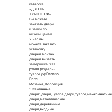
каталоге
«ДВЕРИ-
ТУАПСЕ.РФ»
Вы можете
заказать двери
и замки по
низким ценам.
У нас вы
можете заказать
установку
дверей монтаж
дверей вызвать
замерщика.
800
px
600 px
двери-
туапсе.рф
Dariano
Porte
Мозаика,,Коллекция
"Стеклянные
двери",двери,Туапсе,двери,туапсе,межкомнатные
двери,металлические
двери,деревянные
двери,входные