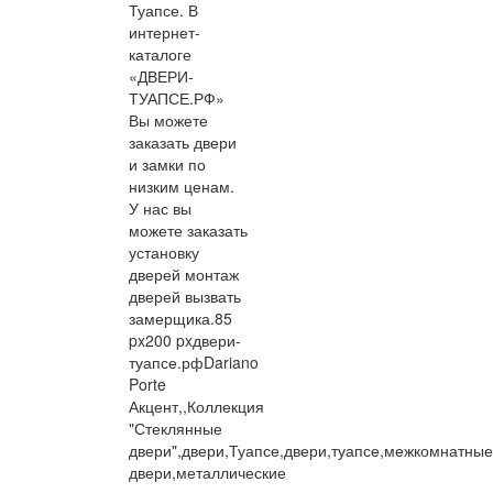
Туапсе. В
интернет-
каталоге
«ДВЕРИ-
ТУАПСЕ.РФ»
Вы можете
заказать двери
и замки по
низким ценам.
У нас вы
можете заказать
установку
дверей монтаж
дверей вызвать
замерщика.
85
px
200 px
двери-
туапсе.рф
Dariano
Porte
Акцент,,Коллекция
"Стеклянные
двери",двери,Туапсе,двери,туапсе,межкомнатные
двери,металлические