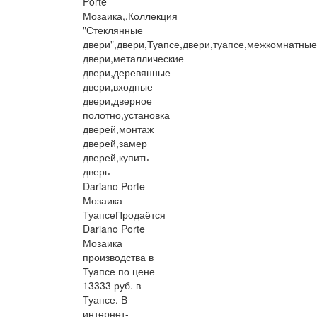
Porte
Мозаика,,Коллекция
"Стеклянные
двери",двери,Туапсе,двери,туапсе,межкомнатные
двери,металлические
двери,деревянные
двери,входные
двери,дверное
полотно,установка
дверей,монтаж
дверей,замер
дверей,купить
дверь
Dariano Porte
Мозаика
Туапсе
Продаётся
Dariano Porte
Мозаика
производства в
Туапсе по цене
13333 руб. в
Туапсе. В
интернет-