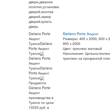
двери,дверное
полотно,установка
дверей,монтаж
дверей,замер
дверей,купить
дверь
Dariano Porte
Dariano Porte Акцент
Акцент
Размеры:
400 х 2000, 600 х 
Туапсе
Dariano
900 х 2000
Porte Акцент
Цвет:
триплекс матовый
Туапсе
Наполнение:
Цельностеклян
триплекс на прозрачной пле
Dariano Porte
Акцент
Туапсе
Dariano
Porte Акцент
Туапсе
Продаётся
Dariano Porte
Акцент
производства в
Туапсе по цене
13333 руб. в