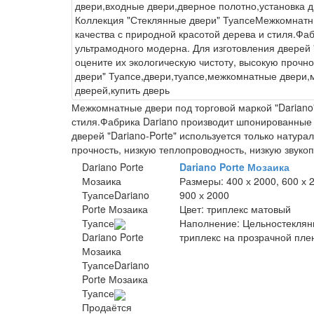
двери,входные двери,дверное полотно,установка д
Коллекция "Стеклянные двери" Туапсе
Межкомнатны
качества с природной красотой дерева и стиля.Фа
ультрамодного модерна. Для изготовления дверей "
оцените их экологическую чистоту, высокую прочно
двери" Туапсе,двери,туапсе,межкомнатные двери,
дверей,купить дверь
Межкомнатные двери под торговой маркой "Dariano"
стиля.Фабрика Dariano производит шпонированные 
дверей "Dariano-Porte" используется только натура
прочность, низкую теплопроводность, низкую звуко
Dariano Porte
Dariano Porte Мозаика
Мозаика
Размеры:
400 х 2000, 600 х 
Туапсе
Dariano
900 х 2000
Porte Мозаика
Цвет:
триплекс матовый
Туапсе
Наполнение:
Цельностеклян
триплекс на прозрачной пле
Dariano Porte
Мозаика
Туапсе
Dariano
Porte Мозаика
Туапсе
Продаётся