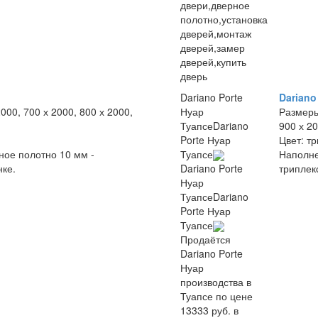
двери,дверное
полотно,установка
дверей,монтаж
дверей,замер
дверей,купить
дверь
Dariano Porte
Dariano
2000, 700 х 2000, 800 х 2000,
Нуар
Размер
Туапсе
Dariano
900 х 2
Porte Нуар
Цвет:
тр
ное полотно 10 мм -
Туапсе
Наполн
нке.
триплек
Dariano Porte
Нуар
Туапсе
Dariano
Porte Нуар
Туапсе
Продаётся
Dariano Porte
Нуар
производства в
Туапсе по цене
13333 руб. в