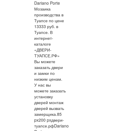
Dariano Porte
Мозаика
производства в
Туапсе по цене
13333 руб. в
Туапсе. В
интернет-
каталоге
«ДВЕРИ-
ТУАПСЕ.РФ»
Вы можете
заказать двери
и замки по
низким ценам.
У нас вы
можете заказать
установку
дверей монтаж
дверей вызвать
замерщика.
85
px
200 px
двери-
туапсе.рф
Dariano