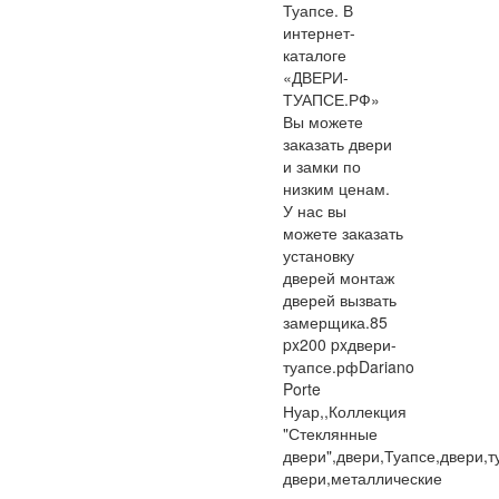
Туапсе. В
интернет-
каталоге
«ДВЕРИ-
ТУАПСЕ.РФ»
Вы можете
заказать двери
и замки по
низким ценам.
У нас вы
можете заказать
установку
дверей монтаж
дверей вызвать
замерщика.
85
px
200 px
двери-
туапсе.рф
Dariano
Porte
Нуар,,Коллекция
"Стеклянные
двери",двери,Туапсе,двери,
двери,металлические