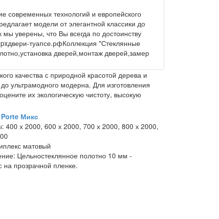
ие современных технологий и европейского
редлагает модели от элегантной классики до
к мы уверены, что Вы всегда по достоинству
 px
двери-туапсе.рф
Коллекция "Стеклянные
лотно,установка дверей,монтаж дверей,замер
ого качества с природной красотой дерева и
 до ультрамодного модерна. Для изготовления
 оцените их экологическую чистоту, высокую
 Porte Микс
ы:
400 х 2000, 600 х 2000, 700 х 2000, 800 х 2000,
000
иплекс матовый
ение:
Цельностеклянное полотно 10 мм -
с на прозрачной пленке.