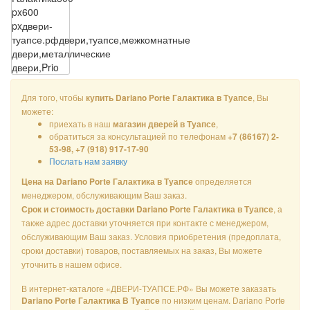
px
600
px
двери-
туапсе.рф
двери,туапсе,межкомнатные
двери,металлические
двери,Prio
Для того, чтобы
, Вы
купить Dariano Porte Галактика в Туапсе
можете:
приехать в наш
,
магазин дверей в Туапсе
обратиться за консультацией по телефонам
+7 (86167) 2-
53-98, +7 (918) 917-17-90
Послать нам заявку
определяется
Цена на Dariano Porte Галактика в Туапсе
менеджером, обслуживающим Ваш заказ.
, а
Срок и стоимость доставки Dariano Porte Галактика в Туапсе
также адрес доставки уточняется при контакте с менеджером,
обслуживающим Ваш заказ. Условия приобретения (предоплата,
сроки доставки) товаров, поставляемых на заказ, Вы можете
уточнить в нашем офисе.
В интернет-каталоге «ДВЕРИ-ТУАПСЕ.РФ» Вы можете заказать
по низким ценам. Dariano Porte
Dariano Porte Галактика В Туапсе