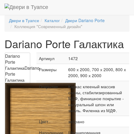
Двери в Туапсе
Каталог
Двери Dariano Porte
Коллекция "Современный дизайн"
Dariano Porte Галактика
Dariano
Артикул
1472
Porte
Галактика
Dariano
Размеры
600 х 2000, 700 х 2000, 800 х
Porte
2000, 900 х 2000
Галактика
Покрытие
Каркас клееный массив
сосны, стабилизированный
МДФ, финишное покрытие -
натуральный шпон или
эмаль. Филенка из МДФ.
Цвет
зебрано
Наполнение
Шпонированная