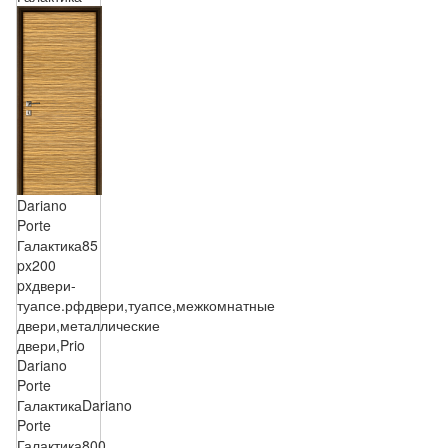
Dariano
Porte
Галактика
85
px
200
px
двери-
туапсе.рф
двери,туапсе,межкомнатные
двери,металлические
двери,Prio
Dariano
Porte
Галактика
Dariano
Porte
Галактика
800