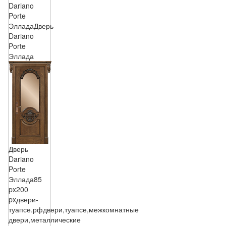
Dariano
Porte
Эллада
Дверь
Dariano
Porte
Эллада
Дверь
Dariano
Porte
Эллада
85
px
200
px
двери-
туапсе.рф
двери,туапсе,межкомнатные
двери,металлические