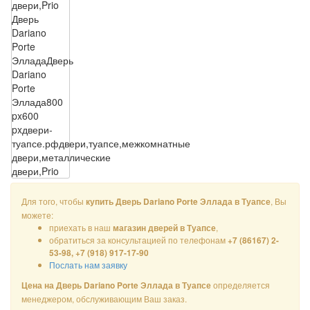
двери,Prio
Дверь
Dariano
Porte
Эллада
Дверь
Dariano
Porte
Эллада
800
px
600
px
двери-
туапсе.рф
двери,туапсе,межкомнатные
двери,металлические
двери,Prio
Для того, чтобы
, Вы
купить Дверь Dariano Porte Эллада в Туапсе
можете:
приехать в наш
,
магазин дверей в Туапсе
обратиться за консультацией по телефонам
+7 (86167) 2-
53-98, +7 (918) 917-17-90
Послать нам заявку
определяется
Цена на Дверь Dariano Porte Эллада в Туапсе
менеджером, обслуживающим Ваш заказ.