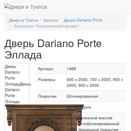
Двери в Туапсе
Каталог
Двери Dariano Porte
Коллекция "Классический дизайн"
Дверь Dariano Porte
Эллада
Дверь
Артикул
1468
Dariano
Porte
Размеры
600 х 2000, 700 х 2000, 800 х
Эллада
Дверь
2000, 900 х 2000
Dariano
Porte
Покрытие
Шпонированная
Эллада
Цвет
дуб миндаль
Наполнение
Каркас клееный массив
сосны, стабилизированный
МДФ, финишное покрытие -