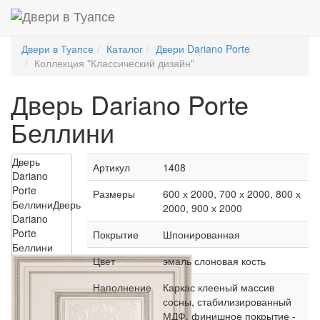
Двери в Туапсе
Каталог
Двери Dariano Porte
Коллекция "Классический дизайн"
Дверь Dariano Porte
Беллини
Дверь
Артикул
1408
Dariano
Porte
Размеры
600 х 2000, 700 х 2000, 800 х
Беллини
Дверь
2000, 900 х 2000
Dariano
Porte
Покрытие
Шпонированная
Беллини
Цвет
эмаль слоновая кость
Наполнение
Каркас клееный массив
сосны, стабилизированный
МДФ, финишное покрытие -