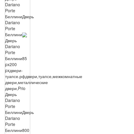
Dariano
Porte
Беллини
Дверь
Dariano
Porte
Беллини
Дверь
Dariano
Porte
Беллини
85
px
200
px
двери-
туапсе.рф
двери,туапсе,межкомнатные
двери,металлические
двери,Prio
Дверь
Dariano
Porte
Беллини
Дверь
Dariano
Porte
Беллини
800