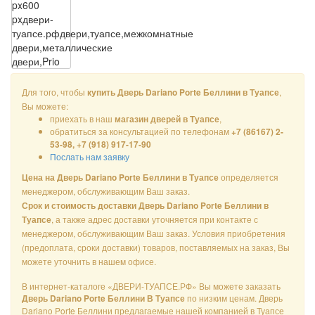
px
600
px
двери-
туапсе.рф
двери,туапсе,межкомнатные
двери,металлические
двери,Prio
Для того, чтобы
,
купить Дверь Dariano Porte Беллини в Туапсе
Вы можете:
приехать в наш
,
магазин дверей в Туапсе
обратиться за консультацией по телефонам
+7 (86167) 2-
53-98, +7 (918) 917-17-90
Послать нам заявку
определяется
Цена на Дверь Dariano Porte Беллини в Туапсе
менеджером, обслуживающим Ваш заказ.
Срок и стоимость доставки Дверь Dariano Porte Беллини в
, а также адрес доставки уточняется при контакте с
Туапсе
менеджером, обслуживающим Ваш заказ. Условия приобретения
(предоплата, сроки доставки) товаров, поставляемых на заказ, Вы
можете уточнить в нашем офисе.
В интернет-каталоге «ДВЕРИ-ТУАПСЕ.РФ» Вы можете заказать
по низким ценам. Дверь
Дверь Dariano Porte Беллини В Туапсе
Dariano Porte Беллини предлагаемые нашей компанией в Туапсе