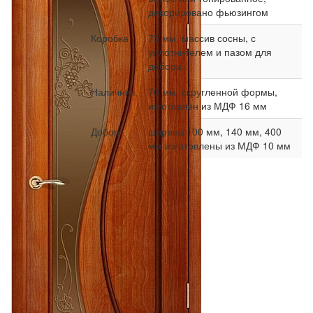
декорировано фьюзингом
Коробка
75 мм, массив сосны, с
уплотнителем и пазом для
добора
Наличник
70 мм, скругленной формы,
изготовлен из МДФ 16 мм
Добор
ширина 100 мм, 140 мм, 400
мм изготовлены из МДФ 10 мм