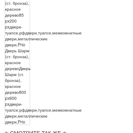
(ст. бронза),
красное
дерево
85
px
200
px
двери-
туапсе.рф
двери,туапсе,межкомнатные
двери,металлические
двери,Prio
Дверь Шарм
(ст. бронза),
красное
дерево
Дверь
Шарм (ст.
бронза),
красное
дерево
800
px
600
px
двери-
туапсе.рф
двери,туапсе,межкомнатные
двери,металлические
двери,Prio
СМОТРИТЕ ТАК ЖЕ