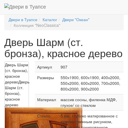
Двери в Туапсе
Каталог
Двери "Океан"
Коллекция "NeoClassica"
Дверь Шарм (ст.
бронза), красное дерево
Дверь Шарм
Артикул
907
(ст. бронза),
красное
Размеры
550х1900, 600х1900, 400х2000,
дерево
Дверь
550х2000, 600х2000, 700х2000,
Шарм (ст.
800х2000, 900х2000
бронза),
красное
Материал
массив сосны, филенка МДФ,
дерево
глухое/ со стеклом
Стекло
5 мм, глубоко матированное с
художественным рисунком,
белое или тонированное,