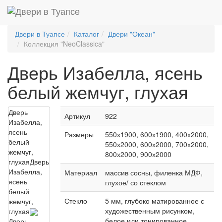
Двери в Туапсе
Каталог
Двери "Океан"
Коллекция "NeoClassica"
Дверь Изабелла, ясень
белый жемчуг, глухая
Дверь
Артикул
922
Изабелла,
ясень
Размеры
550х1900, 600х1900, 400х2000,
белый
550х2000, 600х2000, 700х2000,
жемчуг,
800х2000, 900х2000
глухая
Дверь
Изабелла,
Материал
массив сосны, филенка МДФ,
ясень
глухое/ со стеклом
белый
Стекло
5 мм, глубоко матированное с
жемчуг,
художественным рисунком,
глухая
белое или тонированное,
Дверь