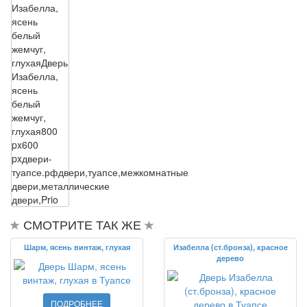
Изабелла,
ясень
белый
жемчуг,
глухая
Дверь
Изабелла,
ясень
белый
жемчуг,
глухая
800
px
600
px
двери-
туапсе.рф
двери,туапсе,межкомнатные
двери,металлические
двери,Prio
СМОТРИТЕ ТАК ЖЕ
Шарм, ясень винтаж, глухая
Изабелла (ст.бронза), красное
дерево
ПОДРОБНЕЕ