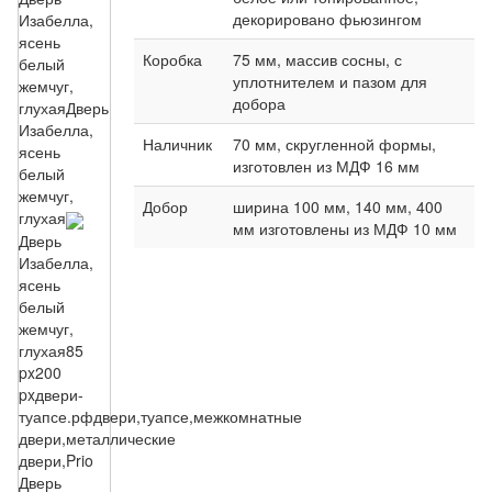
декорировано фьюзингом
Изабелла,
ясень
Коробка
75 мм, массив сосны, с
белый
уплотнителем и пазом для
жемчуг,
добора
глухая
Дверь
Изабелла,
Наличник
70 мм, скругленной формы,
ясень
изготовлен из МДФ 16 мм
белый
жемчуг,
Добор
ширина 100 мм, 140 мм, 400
глухая
мм изготовлены из МДФ 10 мм
Дверь
Изабелла,
ясень
белый
жемчуг,
глухая
85
px
200
px
двери-
туапсе.рф
двери,туапсе,межкомнатные
двери,металлические
двери,Prio
Дверь