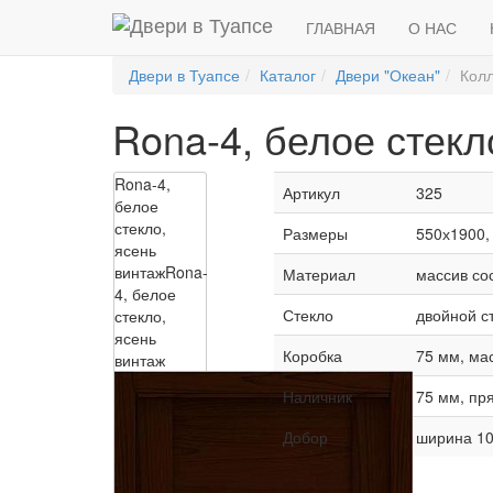
ГЛАВНАЯ
О НАС
Двери в Туапсе
Каталог
Двери "Океан"
Колл
Rona-4, белое стекл
Rona-4,
Артикул
325
белое
стекло,
Размеры
550х1900,
ясень
винтаж
Rona-
Материал
массив со
4, белое
Стекло
двойной ст
стекло,
ясень
Коробка
75 мм, ма
винтаж
Наличник
75 мм, пр
Добор
ширина 10