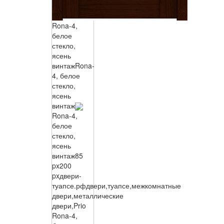
Rona-4,
белое
стекло,
ясень
винтаж
Rona-
4, белое
стекло,
ясень
винтаж
Rona-4,
белое
стекло,
ясень
винтаж
85
px
200
px
двери-
туапсе.рф
двери,туапсе,межкомнатные
двери,металлические
двери,Prio
Rona-4,