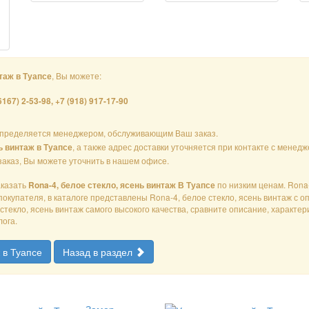
, Вы можете:
нтаж в Туапсе
6167) 2-53-98, +7 (918) 917-17-90
пределяется менеджером, обслуживающим Ваш заказ.
, а также адрес доставки уточняется при контакте с мене
ь винтаж в Туапсе
 заказ, Вы можете уточнить в нашем офисе.
аказать
по низким ценам. Rona
Rona-4, белое стекло, ясень винтаж В Туапсе
окупателя, в каталоге представлены Rona-4, белое стекло, ясень винтаж с 
текло, ясень винтаж самого высокого качества, сравните описание, характери
лога.
 в Туапсе
Назад в раздел