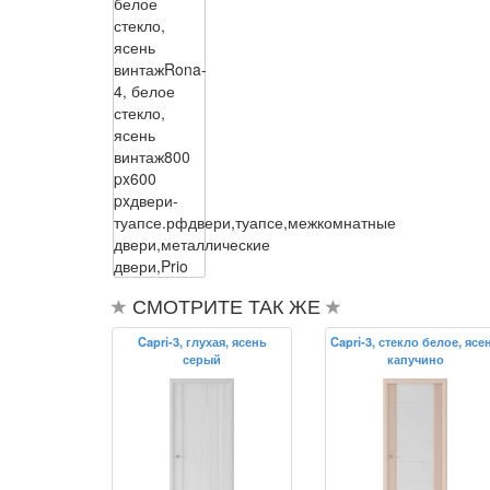
белое
стекло,
ясень
винтаж
Rona-
4, белое
стекло,
ясень
винтаж
800
px
600
px
двери-
туапсе.рф
двери,туапсе,межкомнатные
двери,металлические
двери,Prio
СМОТРИТЕ ТАК ЖЕ
Capri-3, глухая, ясень
Capri-3, стекло белое, ясе
серый
капучино