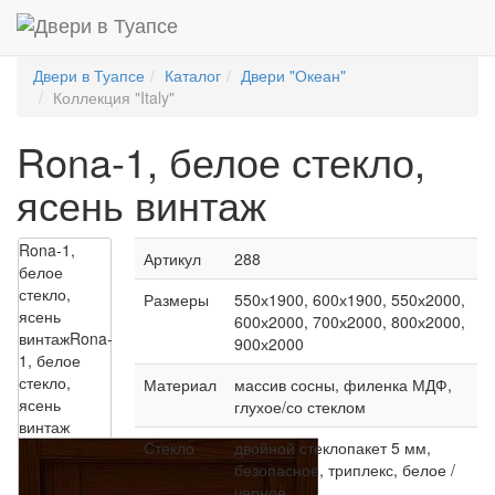
Двери в Туапсе
Каталог
Двери "Океан"
Коллекция "Italy"
Rona-1, белое стекло,
ясень винтаж
Rona-1,
Артикул
288
белое
стекло,
Размеры
550х1900, 600х1900, 550х2000,
ясень
600х2000, 700х2000, 800х2000,
винтаж
Rona-
900х2000
1, белое
стекло,
Материал
массив сосны, филенка МДФ,
ясень
глухое/со стеклом
винтаж
Стекло
двойной стеклопакет 5 мм,
безопасное, триплекс, белое /
черное