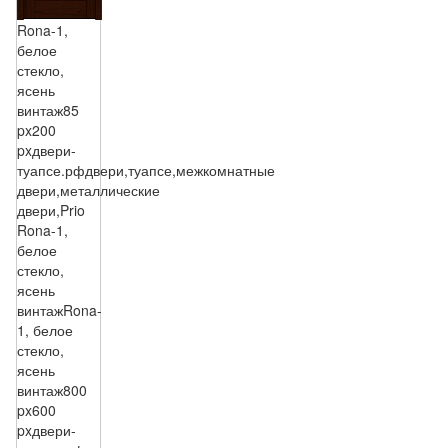
Rona-1,
белое
стекло,
ясень
винтаж
85
px
200
px
двери-
туапсе.рф
двери,туапсе,межкомнатные
двери,металлические
двери,Prio
Rona-1,
белое
стекло,
ясень
винтаж
Rona-
1, белое
стекло,
ясень
винтаж
800
px
600
px
двери-