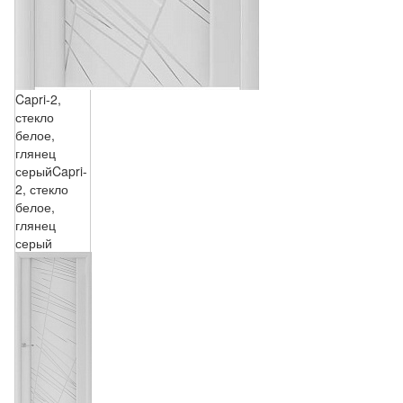
Capri-2,
стекло
белое,
глянец
серый
Capri-
2, стекло
белое,
глянец
серый