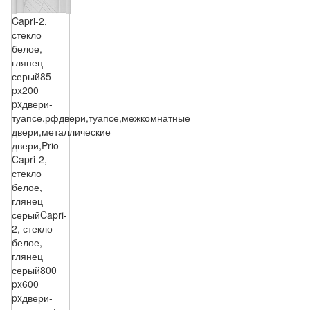
Capri-2,
стекло
белое,
глянец
серый
85
px
200
px
двери-
туапсе.рф
двери,туапсе,межкомнатные
двери,металлические
двери,Prio
Capri-2,
стекло
белое,
глянец
серый
Capri-
2, стекло
белое,
глянец
серый
800
px
600
px
двери-