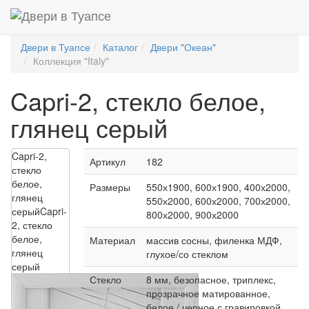
Двери в Туапсе
Каталог
Двери "Океан"
Коллекция "Italy"
Capri-2, стекло белое,
глянец серый
Capri-2,
Артикул
182
стекло
белое,
Размеры
550х1900, 600х1900, 400х2000,
глянец
550х2000, 600х2000, 700х2000,
серый
Capri-
800х2000, 900х2000
2, стекло
белое,
Материал
массив сосны, филенка МДФ,
глянец
глухое/со стеклом
серый
Стекло
8 мм, безопасное, триплекс,
прозрачное матированное,
белое / черное с гравировкой