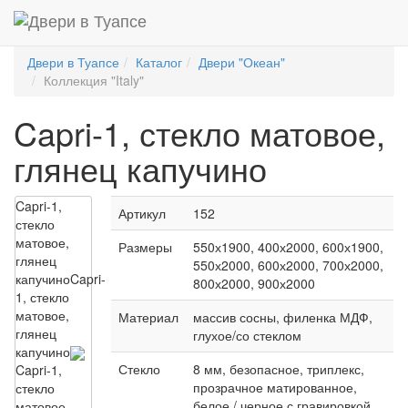
Двери в Туапсе
Каталог
Двери "Океан"
Коллекция "Italy"
Capri-1, стекло матовое,
глянец капучино
Capri-1,
Артикул
152
стекло
матовое,
Размеры
550х1900, 400х2000, 600х1900,
глянец
550х2000, 600х2000, 700х2000,
капучино
Capri-
800х2000, 900х2000
1, стекло
матовое,
Материал
массив сосны, филенка МДФ,
глянец
глухое/со стеклом
капучино
Стекло
8 мм, безопасное, триплекс,
Capri-1,
прозрачное матированное,
стекло
белое / черное с гравировкой
матовое,