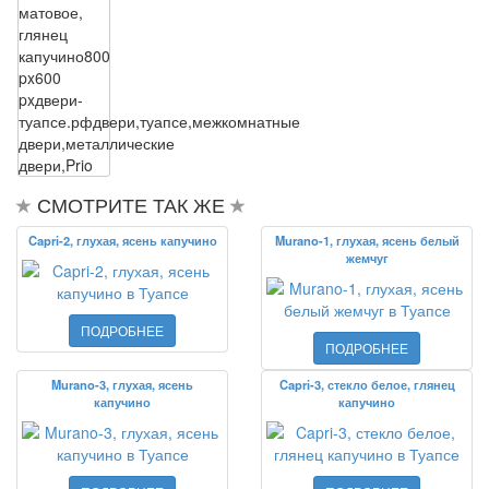
матовое,
глянец
капучино
800
px
600
px
двери-
туапсе.рф
двери,туапсе,межкомнатные
двери,металлические
двери,Prio
СМОТРИТЕ ТАК ЖЕ
Capri-2, глухая, ясень капучино
Murano-1, глухая, ясень белый
жемчуг
ПОДРОБНЕЕ
ПОДРОБНЕЕ
Murano-3, глухая, ясень
Capri-3, стекло белое, глянец
капучино
капучино