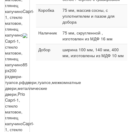
глянец
Коробка
75 мм, массив сосны, с
капучино
Capri-
уплотнителем и пазом для
1, стекло
добора
матовое,
глянец
Наличник
75 мм, скругленной ,
капучино
изготовлен из МДФ 16 мм
Capri-1,
стекло
Добор
ширина 100 мм, 140 мм, 400
матовое,
мм, изготовлены из МДФ 10 мм
глянец
капучино
85
px
200
px
двери-
туапсе.рф
двери,туапсе,межкомнатные
двери,металлические
двери,Prio
Capri-1,
стекло
матовое,
глянец
капучино
Capri-
1, стекло