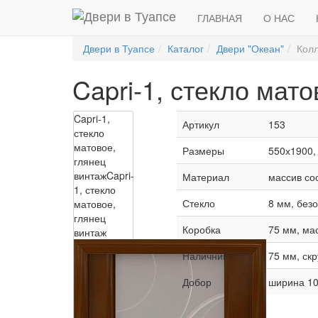
ГЛАВНАЯ
О НАС
Двери в Туапсе
Каталог
Двери "Океан"
Колл
Capri-1, стекло мат
Capri-1,
Артикул
153
стекло
матовое,
Размеры
550х1900,
глянец
винтаж
Capri-
Материал
массив со
1, стекло
Стекло
8 мм, без
матовое,
глянец
Коробка
75 мм, ма
винтаж
Наличник
75 мм, ск
Добор
ширина 10