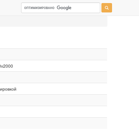
0х2000
вировкой