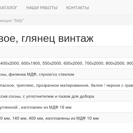
КАТАЛОГ
НАШИ РАБОТЫ
КОНТАКТЫ
екция "Italy"
овое, глянец винтаж
 400х2000, 600х1900, 550х2000, 600х2000, 700х2000, 800х2000, 90
сны, филенка МДФ, глухое/со стеклом
опасное, триплекс, прозрачное матированное, белое / черное с гра
ссив сосны, с уплотнителем и пазом для добора
ругленной , изготовлен из МДФ 16 мм
0 мм, 140 мм, 400 мм, изготовлены из МДФ 10 мм