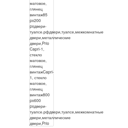
матовое,
глянец
винтаж
85
px
200
px
двери-
туапсе.рф
двери,туапсе,межкомнатные
двери,металлические
двери,Prio
Capri-1,
стекло
матовое,
глянец
винтаж
Capri-
1, стекло
матовое,
глянец
винтаж
800
px
600
px
двери-
туапсе.рф
двери,туапсе,межкомнатные
двери,металлические
двери,Prio