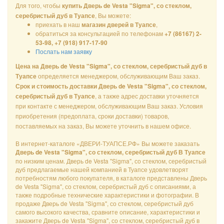
Для того, чтобы
купить Дверь de Vesta "Sigma", со стеклом,
, Вы можете:
серебристый дуб в Туапсе
приехать в наш
,
магазин дверей в Туапсе
обратиться за консультацией по телефонам
+7 (86167) 2-
53-98, +7 (918) 917-17-90
Послать нам заявку
Цена на Дверь de Vesta "Sigma", со стеклом, серебристый дуб в
определяется менеджером, обслуживающим Ваш заказ.
Туапсе
Срок и стоимость доставки Дверь de Vesta "Sigma", со стеклом,
, а также адрес доставки уточняется
серебристый дуб в Туапсе
при контакте с менеджером, обслуживающим Ваш заказ. Условия
приобретения (предоплата, сроки доставки) товаров,
поставляемых на заказ, Вы можете уточнить в нашем офисе.
В интернет-каталоге «ДВЕРИ-ТУАПСЕ.РФ» Вы можете заказать
Дверь de Vesta "Sigma", со стеклом, серебристый дуб В Туапсе
по низким ценам. Дверь de Vesta "Sigma", со стеклом, серебристый
дуб предлагаемые нашей компанией в Туапсе удовлетворят
потребностям любого покупателя, в каталоге представлены Дверь
de Vesta "Sigma", со стеклом, серебристый дуб с описаниями, а
также подробные технические характеристики и фотографии. В
продаже Дверь de Vesta "Sigma", со стеклом, серебристый дуб
самого высокого качества, сравните описание, характеристики и
закажите Дверь de Vesta "Sigma", со стеклом, серебристый дуб в