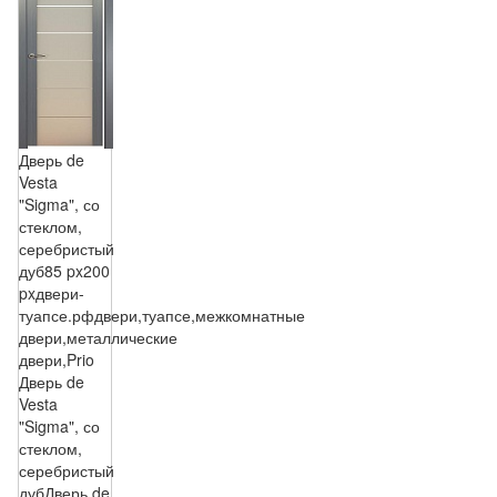
Дверь de
Vesta
"Sigma", со
стеклом,
серебристый
дуб
85 px
200
px
двери-
туапсе.рф
двери,туапсе,межкомнатные
двери,металлические
двери,Prio
Дверь de
Vesta
"Sigma", со
стеклом,
серебристый
дуб
Дверь de