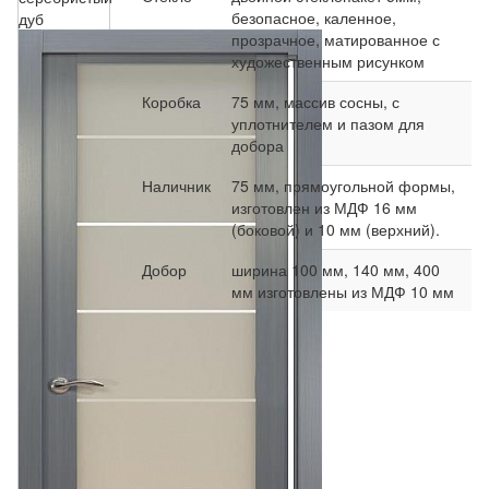
безопасное, каленное,
дуб
прозрачное, матированное с
художественным рисунком
Коробка
75 мм, массив сосны, с
уплотнителем и пазом для
добора
Наличник
75 мм, прямоугольной формы,
изготовлен из МДФ 16 мм
(боковой) и 10 мм (верхний).
Добор
ширина 100 мм, 140 мм, 400
мм изготовлены из МДФ 10 мм