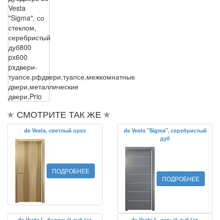
Vesta
"Sigma", со
стеклом,
серебристый
дуб
800
px
600
px
двери-
туапсе.рф
двери,туапсе,межкомнатные
двери,металлические
двери,Prio
СМОТРИТЕ ТАК ЖЕ
de Vesta, светлый орех
de Vesta "Sigma", серебристый
дуб
ПОДРОБНЕЕ
ПОДРОБНЕЕ
de Vesta L, беленый дуб (ст.
de Vesta L, серый дуб (ст.