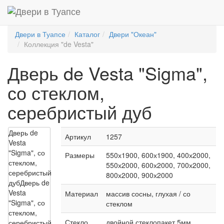
Двери в Туапсе
Каталог
Двери "Океан"
Коллекция "de Vesta"
Дверь de Vesta "Sigma",
со стеклом,
серебристый дуб
Дверь de
Артикул
1257
Vesta
"Sigma", со
Размеры
550х1900, 600х1900, 400х2000,
стеклом,
550х2000, 600х2000, 700х2000,
серебристый
800х2000, 900х2000
дуб
Дверь de
Vesta
Материал
массив сосны, глухая / со
"Sigma", со
стеклом
стеклом,
Стекло
двойной стеклопакет 5мм,
серебристый