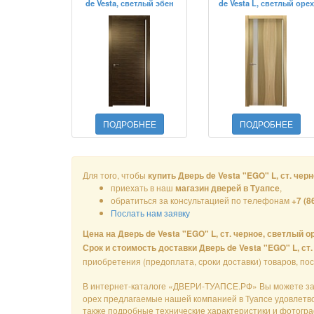
de Vesta, светлый эбен
de Vesta L, светлый орех
ПОДРОБНЕЕ
ПОДРОБНЕЕ
Для того, чтобы
купить Дверь de Vesta "EGO" L, ст. чер
приехать в наш
,
магазин дверей в Туапсе
обратиться за консультацией по телефонам
+7 (8
Послать нам заявку
Цена на Дверь de Vesta "EGO" L, ст. черное, светлый о
Срок и стоимость доставки Дверь de Vesta "EGO" L, ст
приобретения (предоплата, сроки доставки) товаров, по
В интернет-каталоге «ДВЕРИ-ТУАПСЕ.РФ» Вы можете з
орех предлагаемые нашей компанией в Туапсе удовлетвор
также подробные технические характеристики и фотографи