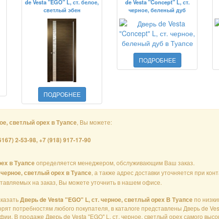
de Vesta "EGO" L, ст. белое,
de Vesta "Concept" L, ст.
светлый эбен
черное, беленый дуб
ПОДРОБНЕЕ
ПОДРОБНЕЕ
, Вы можете:
ное, светлый орех в Туапсе
6167) 2-53-98, +7 (918) 917-17-90
определяется менеджером, обслуживающим Ваш заказ.
рех в Туапсе
, а также адрес доставки уточняется при ко
. черное, светлый орех в Туапсе
ставляемых на заказ, Вы можете уточнить в нашем офисе.
аказать
по низким
Дверь de Vesta "EGO" L, ст. черное, светлый орех В Туапсе
ят потребностям любого покупателя, в каталоге представлены Дверь de Vesta
и. В продаже Дверь de Vesta "EGO" L, ст. черное, светлый орех самого высок