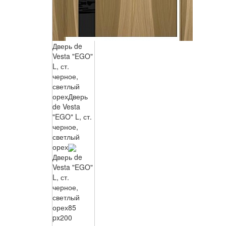
Дверь de
Vesta "EGO"
L, ст.
черное,
светлый
орех
Дверь
de Vesta
"EGO" L, ст.
черное,
светлый
орех
Дверь de
Vesta "EGO"
L, ст.
черное,
светлый
орех
85
px
200