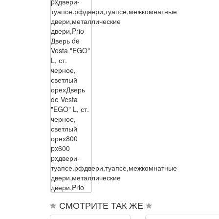
px
двери-
туапсе.рф
двери,туапсе,межкомнатные
двери,металлические
двери,Prio
Дверь de
Vesta "EGO"
L, ст.
черное,
светлый
орех
Дверь
de Vesta
"EGO" L, ст.
черное,
светлый
орех
800
px
600
px
двери-
туапсе.рф
двери,туапсе,межкомнатные
двери,металлические
двери,Prio
СМОТРИТЕ ТАК ЖЕ