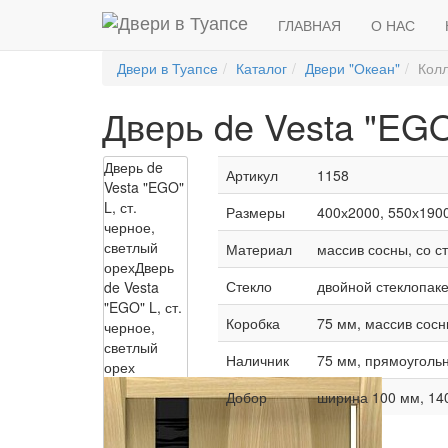
ГЛАВНАЯ
О НАС
Двери в Туапсе
Каталог
Двери "Океан"
Колл
Дверь de Vesta "EGO
Дверь de
Артикул
1158
Vesta "EGO"
L, ст.
Размеры
400х2000, 550х1900
черное,
светлый
Материал
массив сосны, со с
орех
Дверь
Стекло
двойной стеклопаке
de Vesta
"EGO" L, ст.
Коробка
75 мм, массив сосн
черное,
светлый
Наличник
75 мм, прямоугольн
орех
Добор
ширина 100 мм, 14