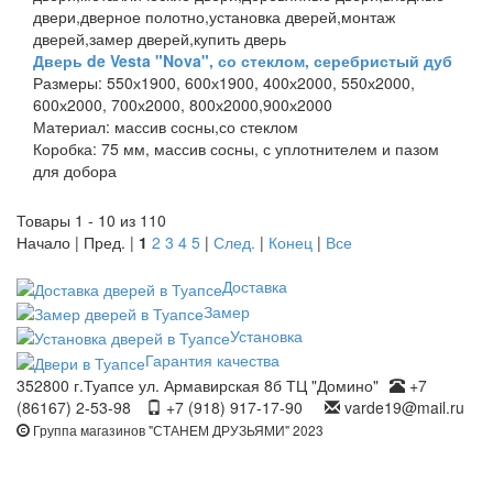
двери,дверное полотно,установка дверей,монтаж
дверей,замер дверей,купить дверь
Дверь de Vesta "Nova", со стеклом, серебристый дуб
Размеры:
550х1900, 600х1900, 400х2000, 550х2000,
600х2000, 700х2000, 800х2000,900х2000
Материал:
массив сосны,со стеклом
Коробка:
75 мм, массив сосны, с уплотнителем и пазом
для добора
Товары 1 - 10 из 110
Начало | Пред. |
1
2
3
4
5
|
След.
|
Конец
|
Все
Доставка
Замер
Установка
Гарантия качества
352800 г.Туапсе ул. Армавирская 8б ТЦ "Домино"
+7
(86167) 2-53-98
+7 (918) 917-17-90
varde19@mail.ru
Группа магазинов "СТАНЕМ ДРУЗЬЯМИ" 2023