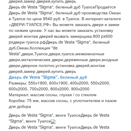
дверей,замер дверей,купить дверь
Дверь de Vesta "Sigma", беленый дуб Туапсе
Продаётся
Дверь de Vesta "Sigma", беленый дуб производства Океан
в Туапсе по цене 9540 руб. в Туапсе. В интернет-каталоге
«ДВЕРИ-ТУАПСЕ.РФ» Вы можете заказать двери и замки
по низким ценам. У нас вы можете заказать установку
дверей монтаж дверей вызвать замерщика.
800 px
600
px
двери-туапсе.рф
Дверь de Vesta "Sigma", беленый
дуб,Океан,Коллекция "de
Vesta",двери,Туапсе,двери,туапсе,межкомнатные
двери,металлические двери,деревянные двери,входные
двери,дверное полотно,установка дверей,монтаж
дверей,замер дверей,купить дверь
Дверь de Vesta "Sigma", беленый дуб
Размеры:
550х1900, 600х1900, 400х2000, 550х2000,
600х2000, 700х2000, 800х2000, 900х2000
Материал:
массив сосны, глухая / со стеклом
Коробка:
75 мм, массив сосны, с уплотнителем и пазом
для добора
Дверь de Vesta "Sigma", венге Туапсе
Дверь de Vesta
"Sigma", венге Туапсе
Дверь de Vesta "Sigma", венге Туапсе
Дверь de Vesta