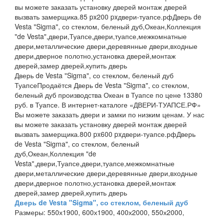
вы можете заказать установку дверей монтаж дверей
вызвать замерщика.
85 px
200 px
двери-туапсе.рф
Дверь de
Vesta "Sigma", со стеклом, беленый дуб,Океан,Коллекция
"de Vesta",двери,Туапсе,двери,туапсе,межкомнатные
двери,металлические двери,деревянные двери,входные
двери,дверное полотно,установка дверей,монтаж
дверей,замер дверей,купить дверь
Дверь de Vesta "Sigma", со стеклом, беленый дуб
Туапсе
Продаётся Дверь de Vesta "Sigma", со стеклом,
беленый дуб производства Океан в Туапсе по цене 13380
руб. в Туапсе. В интернет-каталоге «ДВЕРИ-ТУАПСЕ.РФ»
Вы можете заказать двери и замки по низким ценам. У нас
вы можете заказать установку дверей монтаж дверей
вызвать замерщика.
800 px
600 px
двери-туапсе.рф
Дверь
de Vesta "Sigma", со стеклом, беленый
дуб,Океан,Коллекция "de
Vesta",двери,Туапсе,двери,туапсе,межкомнатные
двери,металлические двери,деревянные двери,входные
двери,дверное полотно,установка дверей,монтаж
дверей,замер дверей,купить дверь
Дверь de Vesta "Sigma", со стеклом, беленый дуб
Размеры:
550х1900, 600х1900, 400х2000, 550х2000,