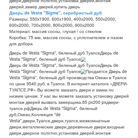
двери,дверное полотно,установка дверей,монтаж
дверей,замер дверей,купить дверь
Дверь de Vesta "Sigma", серебристый дуб
Размеры:
550х1900, 600х1900, 400х2000, 550х2000,
600х2000, 700х2000, 800х2000, 900х2000
Материал:
массив сосны, глухая / со стеклом
Коробка:
75 мм, массив сосны, с уплотнителем и пазом
для добора
Дверь de Vesta "Sigma", беленый дуб Туапсе
Дверь de
Vesta "Sigma", беленый дуб Туапсе
Дверь de Vesta "Sigma", беленый дуб Туапсе
Дверь de
Vesta "Sigma", беленый дуб Туапсе
Продаётся Дверь de
Vesta "Sigma", беленый дуб производства Океан в Туапсе
по цене 9540 руб. в Туапсе. В интернет-каталоге «ДВЕРИ-
ТУАПСЕ.РФ» Вы можете заказать двери и замки по
низким ценам. У нас вы можете заказать установку дверей
монтаж дверей вызвать замерщика.
85 px
200 px
двери-
туапсе.рф
Дверь de Vesta "Sigma", беленый
дуб,Океан,Коллекция "de
Vesta",двери,Туапсе,двери,туапсе,межкомнатные
двери,металлические двери,деревянные двери,входные
двери,дверное полотно,установка дверей,монтаж