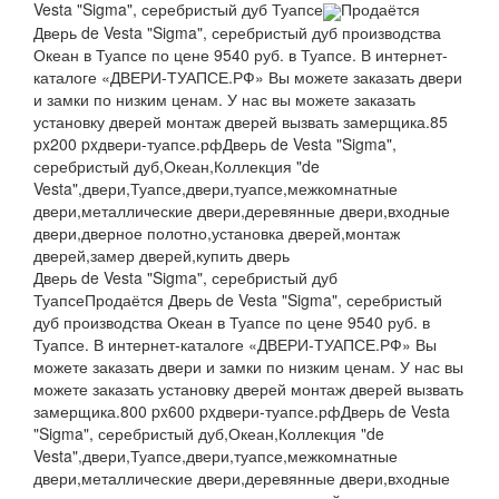
Vesta "Sigma", серебристый дуб Туапсе
Продаётся
Дверь de Vesta "Sigma", серебристый дуб производства
Океан в Туапсе по цене 9540 руб. в Туапсе. В интернет-
каталоге «ДВЕРИ-ТУАПСЕ.РФ» Вы можете заказать двери
и замки по низким ценам. У нас вы можете заказать
установку дверей монтаж дверей вызвать замерщика.
85
px
200 px
двери-туапсе.рф
Дверь de Vesta "Sigma",
серебристый дуб,Океан,Коллекция "de
Vesta",двери,Туапсе,двери,туапсе,межкомнатные
двери,металлические двери,деревянные двери,входные
двери,дверное полотно,установка дверей,монтаж
дверей,замер дверей,купить дверь
Дверь de Vesta "Sigma", серебристый дуб
Туапсе
Продаётся Дверь de Vesta "Sigma", серебристый
дуб производства Океан в Туапсе по цене 9540 руб. в
Туапсе. В интернет-каталоге «ДВЕРИ-ТУАПСЕ.РФ» Вы
можете заказать двери и замки по низким ценам. У нас вы
можете заказать установку дверей монтаж дверей вызвать
замерщика.
800 px
600 px
двери-туапсе.рф
Дверь de Vesta
"Sigma", серебристый дуб,Океан,Коллекция "de
Vesta",двери,Туапсе,двери,туапсе,межкомнатные
двери,металлические двери,деревянные двери,входные