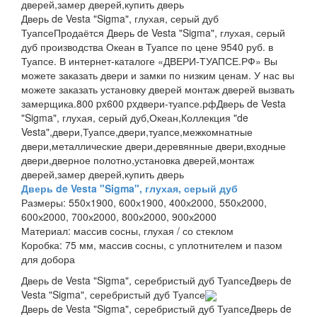
дверей,замер дверей,купить дверь
Дверь de Vesta "Sigma", глухая, серый дуб
Туапсе
Продаётся Дверь de Vesta "Sigma", глухая, серый
дуб производства Океан в Туапсе по цене 9540 руб. в
Туапсе. В интернет-каталоге «ДВЕРИ-ТУАПСЕ.РФ» Вы
можете заказать двери и замки по низким ценам. У нас вы
можете заказать установку дверей монтаж дверей вызвать
замерщика.
800 px
600 px
двери-туапсе.рф
Дверь de Vesta
"Sigma", глухая, серый дуб,Океан,Коллекция "de
Vesta",двери,Туапсе,двери,туапсе,межкомнатные
двери,металлические двери,деревянные двери,входные
двери,дверное полотно,установка дверей,монтаж
дверей,замер дверей,купить дверь
Дверь de Vesta "Sigma", глухая, серый дуб
Размеры:
550х1900, 600х1900, 400х2000, 550х2000,
600х2000, 700х2000, 800х2000, 900х2000
Материал:
массив сосны, глухая / со стеклом
Коробка:
75 мм, массив сосны, с уплотнителем и пазом
для добора
Дверь de Vesta "Sigma", серебристый дуб Туапсе
Дверь de
Vesta "Sigma", серебристый дуб Туапсе
Дверь de Vesta "Sigma", серебристый дуб Туапсе
Дверь de