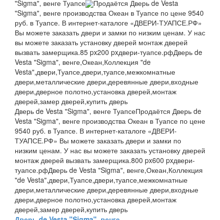
"Sigma", венге Туапсе
Продаётся Дверь de Vesta
"Sigma", венге производства Океан в Туапсе по цене 9540
руб. в Туапсе. В интернет-каталоге «ДВЕРИ-ТУАПСЕ.РФ»
Вы можете заказать двери и замки по низким ценам. У нас
вы можете заказать установку дверей монтаж дверей
вызвать замерщика.
85 px
200 px
двери-туапсе.рф
Дверь de
Vesta "Sigma", венге,Океан,Коллекция "de
Vesta",двери,Туапсе,двери,туапсе,межкомнатные
двери,металлические двери,деревянные двери,входные
двери,дверное полотно,установка дверей,монтаж
дверей,замер дверей,купить дверь
Дверь de Vesta "Sigma", венге Туапсе
Продаётся Дверь de
Vesta "Sigma", венге производства Океан в Туапсе по цене
9540 руб. в Туапсе. В интернет-каталоге «ДВЕРИ-
ТУАПСЕ.РФ» Вы можете заказать двери и замки по
низким ценам. У нас вы можете заказать установку дверей
монтаж дверей вызвать замерщика.
800 px
600 px
двери-
туапсе.рф
Дверь de Vesta "Sigma", венге,Океан,Коллекция
"de Vesta",двери,Туапсе,двери,туапсе,межкомнатные
двери,металлические двери,деревянные двери,входные
двери,дверное полотно,установка дверей,монтаж
дверей,замер дверей,купить дверь
Дверь de Vesta "Sigma", венге