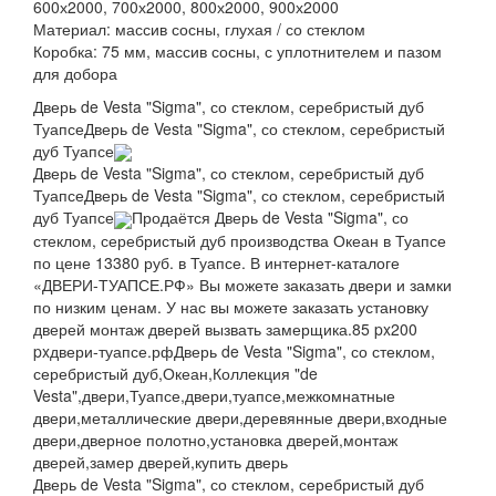
600х2000, 700х2000, 800х2000, 900х2000
Материал:
массив сосны, глухая / со стеклом
Коробка:
75 мм, массив сосны, с уплотнителем и пазом
для добора
Дверь de Vesta "Sigma", со стеклом, серебристый дуб
Туапсе
Дверь de Vesta "Sigma", со стеклом, серебристый
дуб Туапсе
Дверь de Vesta "Sigma", со стеклом, серебристый дуб
Туапсе
Дверь de Vesta "Sigma", со стеклом, серебристый
дуб Туапсе
Продаётся Дверь de Vesta "Sigma", со
стеклом, серебристый дуб производства Океан в Туапсе
по цене 13380 руб. в Туапсе. В интернет-каталоге
«ДВЕРИ-ТУАПСЕ.РФ» Вы можете заказать двери и замки
по низким ценам. У нас вы можете заказать установку
дверей монтаж дверей вызвать замерщика.
85 px
200
px
двери-туапсе.рф
Дверь de Vesta "Sigma", со стеклом,
серебристый дуб,Океан,Коллекция "de
Vesta",двери,Туапсе,двери,туапсе,межкомнатные
двери,металлические двери,деревянные двери,входные
двери,дверное полотно,установка дверей,монтаж
дверей,замер дверей,купить дверь
Дверь de Vesta "Sigma", со стеклом, серебристый дуб