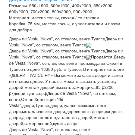
Размеры:
550х1900, 600х1900, 400х2000, 550х2000,
600х2000, 700х2000, 800х2000, 900х2000
Материал:
массив сосны, глухая / со стеклом
Коробка:
75 мм, массив сосны, с уплотнителем и пазом
для добора
Дверь de Vesta "Nova", со стеклом, венге Туапсе
Дверь de
Vesta "Nova", со стеклом, венге Туапсе
Дверь de Vesta "Nova", со стеклом, венге Туапсе
Дверь de
Vesta "Nova", со стеклом, венге Туапсе
Продаётся Дверь
de Vesta "Nova", со стеклом, венге производства Океан в
Туапсе по цене 13380 руб. в Туапсе. В интернет-каталоге
«ДВЕРИ-ТУАПСЕ.РФ» Вы можете заказать двери и замки
по низким ценам. У нас вы можете заказать установку
дверей монтаж дверей вызвать замерщика.
85 px
200
px
двери-туапсе.рф
Дверь de Vesta "Nova", со стеклом,
венге,Океан,Коллекция "de
Vesta",двери,Туапсе,двери,туапсе,межкомнатные
двери,металлические двери,деревянные двери,входные
двери,дверное полотно,установка дверей,монтаж
дверей,замер дверей,купить дверь
Дверь de Vesta "Nova", со стеклом, венге