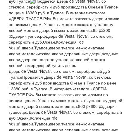
дуб Туапсе
Продаётся Дверь de Vesta "Nova", со
стеклом, серебристый дуб производства Океан в Туапсе
по цене 13380 руб. в Туапсе. В интернет-каталоге
«ДВЕРИ-ТУАПСЕ.РФ» Вы можете заказать двери и замки
по низким ценам. У нас вы можете заказать установку
дверей монтаж дверей вызвать замерщика.
85 px
200
px
двери-туапсе.рф
Дверь de Vesta "Nova", со стеклом,
серебристый дуб,Океан,Коллекция "de
Vesta",двери,Туапсе,двери,туапсе,межкомнатные
двери,металлические двери,деревянные двери,входные
двери,дверное полотно,установка дверей,монтаж
дверей,замер дверей,купить дверь
Дверь de Vesta "Nova", со стеклом, серебристый дуб
Туапсе
Продаётся Дверь de Vesta "Nova", со стеклом,
серебристый дуб производства Океан в Туапсе по цене
13380 руб. в Туапсе. В интернет-каталоге «ДВЕРИ-
ТУАПСЕ.РФ» Вы можете заказать двери и замки по
низким ценам. У нас вы можете заказать установку дверей
монтаж дверей вызвать замерщика.
800 px
600 px
двери-
туапсе.рф
Дверь de Vesta "Nova", со стеклом, серебристый
дуб,Океан,Коллекция "de
Vesta",двери,Туапсе,двери,туапсе,межкомнатные
двери,металлические двери,деревянные двери,входные