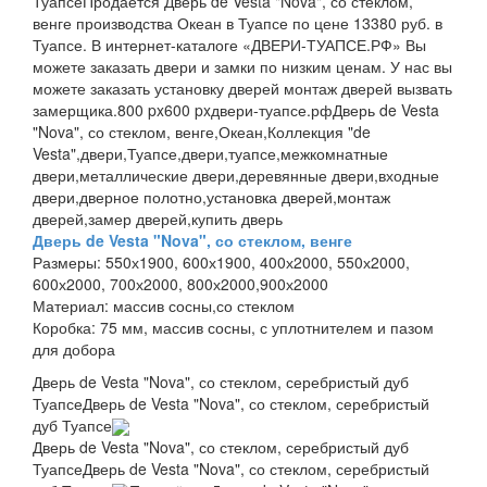
Туапсе
Продаётся Дверь de Vesta "Nova", со стеклом,
венге производства Океан в Туапсе по цене 13380 руб. в
Туапсе. В интернет-каталоге «ДВЕРИ-ТУАПСЕ.РФ» Вы
можете заказать двери и замки по низким ценам. У нас вы
можете заказать установку дверей монтаж дверей вызвать
замерщика.
800 px
600 px
двери-туапсе.рф
Дверь de Vesta
"Nova", со стеклом, венге,Океан,Коллекция "de
Vesta",двери,Туапсе,двери,туапсе,межкомнатные
двери,металлические двери,деревянные двери,входные
двери,дверное полотно,установка дверей,монтаж
дверей,замер дверей,купить дверь
Дверь de Vesta "Nova", со стеклом, венге
Размеры:
550х1900, 600х1900, 400х2000, 550х2000,
600х2000, 700х2000, 800х2000,900х2000
Материал:
массив сосны,со стеклом
Коробка:
75 мм, массив сосны, с уплотнителем и пазом
для добора
Дверь de Vesta "Nova", со стеклом, серебристый дуб
Туапсе
Дверь de Vesta "Nova", со стеклом, серебристый
дуб Туапсе
Дверь de Vesta "Nova", со стеклом, серебристый дуб
Туапсе
Дверь de Vesta "Nova", со стеклом, серебристый