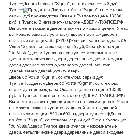
Туапсе
Дверь de Vesta "Sigma", со стеклом, серый дуб
Туапсе
Продаётся Дверь de Vesta "Sigma", со стеклом,
серый дуб производства Океан в Туапсе по цене 13380
руб. в Туапсе. В интернет-каталоге «ДВЕРИ-ТУАПСЕ.РФ»
Вы можете заказать двери и замки по низким ценам. У нас
вы можете заказать установку дверей монтаж дверей
вызвать замерщика.
85 px
200 px
двери-туапсе.рф
Дверь de
Vesta "Sigma", со стеклом, серый дуб,Океан,Коллекция
"de Vesta",двери,Туапсе,двери,туапсе,межкомнатные
двери,металлические двери,деревянные двери,входные
двери,дверное полотно,установка дверей,монтаж
дверей,замер дверей,купить дверь
Дверь de Vesta "Sigma", со стеклом, серый дуб
Туапсе
Продаётся Дверь de Vesta "Sigma", со стеклом,
серый дуб производства Океан в Туапсе по цене 13380
руб. в Туапсе. В интернет-каталоге «ДВЕРИ-ТУАПСЕ.РФ»
Вы можете заказать двери и замки по низким ценам. У нас
вы можете заказать установку дверей монтаж дверей
вызвать замерщика.
800 px
600 px
двери-туапсе.рф
Дверь
de Vesta "Sigma", со стеклом, серый дуб,Океан,Коллекция
"de Vesta",двери,Туапсе,двери,туапсе,межкомнатные
двери,металлические двери,деревянные двери,входные