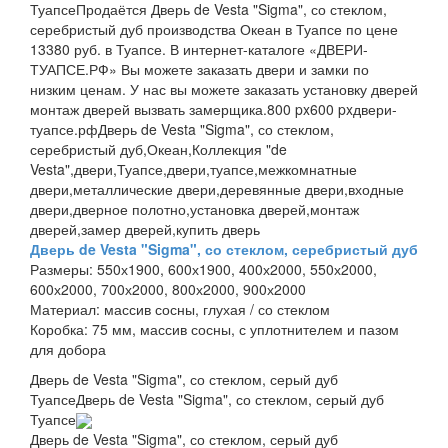
Туапсе
Продаётся Дверь de Vesta "Sigma", со стеклом,
серебристый дуб производства Океан в Туапсе по цене
13380 руб. в Туапсе. В интернет-каталоге «ДВЕРИ-
ТУАПСЕ.РФ» Вы можете заказать двери и замки по
низким ценам. У нас вы можете заказать установку дверей
монтаж дверей вызвать замерщика.
800 px
600 px
двери-
туапсе.рф
Дверь de Vesta "Sigma", со стеклом,
серебристый дуб,Океан,Коллекция "de
Vesta",двери,Туапсе,двери,туапсе,межкомнатные
двери,металлические двери,деревянные двери,входные
двери,дверное полотно,установка дверей,монтаж
дверей,замер дверей,купить дверь
Дверь de Vesta "Sigma", со стеклом, серебристый дуб
Размеры:
550х1900, 600х1900, 400х2000, 550х2000,
600х2000, 700х2000, 800х2000, 900х2000
Материал:
массив сосны, глухая / со стеклом
Коробка:
75 мм, массив сосны, с уплотнителем и пазом
для добора
Дверь de Vesta "Sigma", со стеклом, серый дуб
Туапсе
Дверь de Vesta "Sigma", со стеклом, серый дуб
Туапсе
Дверь de Vesta "Sigma", со стеклом, серый дуб