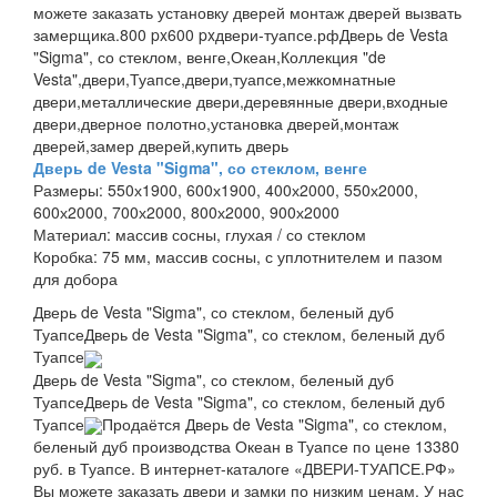
можете заказать установку дверей монтаж дверей вызвать
замерщика.
800 px
600 px
двери-туапсе.рф
Дверь de Vesta
"Sigma", со стеклом, венге,Океан,Коллекция "de
Vesta",двери,Туапсе,двери,туапсе,межкомнатные
двери,металлические двери,деревянные двери,входные
двери,дверное полотно,установка дверей,монтаж
дверей,замер дверей,купить дверь
Дверь de Vesta "Sigma", со стеклом, венге
Размеры:
550х1900, 600х1900, 400х2000, 550х2000,
600х2000, 700х2000, 800х2000, 900х2000
Материал:
массив сосны, глухая / со стеклом
Коробка:
75 мм, массив сосны, с уплотнителем и пазом
для добора
Дверь de Vesta "Sigma", со стеклом, беленый дуб
Туапсе
Дверь de Vesta "Sigma", со стеклом, беленый дуб
Туапсе
Дверь de Vesta "Sigma", со стеклом, беленый дуб
Туапсе
Дверь de Vesta "Sigma", со стеклом, беленый дуб
Туапсе
Продаётся Дверь de Vesta "Sigma", со стеклом,
беленый дуб производства Океан в Туапсе по цене 13380
руб. в Туапсе. В интернет-каталоге «ДВЕРИ-ТУАПСЕ.РФ»
Вы можете заказать двери и замки по низким ценам. У нас