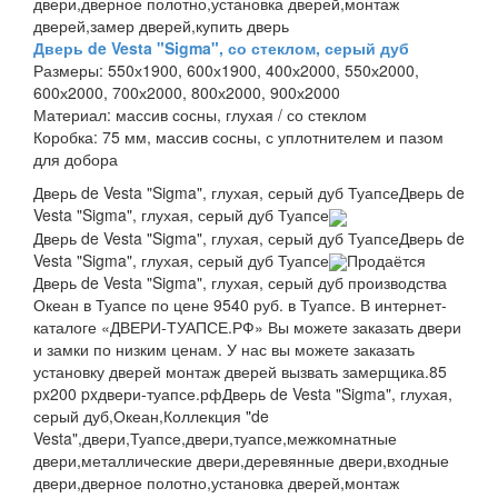
двери,дверное полотно,установка дверей,монтаж
дверей,замер дверей,купить дверь
Дверь de Vesta "Sigma", со стеклом, серый дуб
Размеры:
550х1900, 600х1900, 400х2000, 550х2000,
600х2000, 700х2000, 800х2000, 900х2000
Материал:
массив сосны, глухая / со стеклом
Коробка:
75 мм, массив сосны, с уплотнителем и пазом
для добора
Дверь de Vesta "Sigma", глухая, серый дуб Туапсе
Дверь de
Vesta "Sigma", глухая, серый дуб Туапсе
Дверь de Vesta "Sigma", глухая, серый дуб Туапсе
Дверь de
Vesta "Sigma", глухая, серый дуб Туапсе
Продаётся
Дверь de Vesta "Sigma", глухая, серый дуб производства
Океан в Туапсе по цене 9540 руб. в Туапсе. В интернет-
каталоге «ДВЕРИ-ТУАПСЕ.РФ» Вы можете заказать двери
и замки по низким ценам. У нас вы можете заказать
установку дверей монтаж дверей вызвать замерщика.
85
px
200 px
двери-туапсе.рф
Дверь de Vesta "Sigma", глухая,
серый дуб,Океан,Коллекция "de
Vesta",двери,Туапсе,двери,туапсе,межкомнатные
двери,металлические двери,деревянные двери,входные
двери,дверное полотно,установка дверей,монтаж