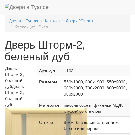
Двери в Туапсе
Каталог
Двери "Океан"
Коллекция "Океан"
Дверь Шторм-2,
беленый дуб
Дверь
Артикул
1103
Шторм-2,
беленый
Размеры
550х1900, 600х1900, 550х2000,
дуб
Дверь
600х2000, 700х2000, 800х2000,
Шторм-2,
900х2000
беленый
дуб
Материал
массив сосны, филенка МДФ,
глухое/ со стеклом
Стекло
8 мм, безопасное, триплекс,
белое или черное