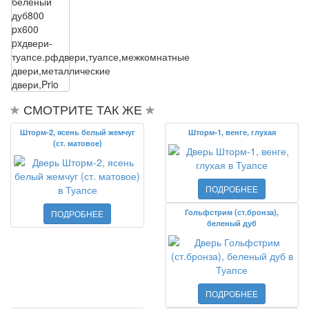
беленый
дуб
800
px
600
px
двери-
туапсе.рф
двери,туапсе,межкомнатные
двери,металлические
двери,Prio
СМОТРИТЕ ТАК ЖЕ
Шторм-2, ясень белый жемчуг
Шторм-1, венге, глухая
(ст. матовое)
ПОДРОБНЕЕ
Гольфстрим (ст.бронза),
ПОДРОБНЕЕ
беленый дуб
ПОДРОБНЕЕ