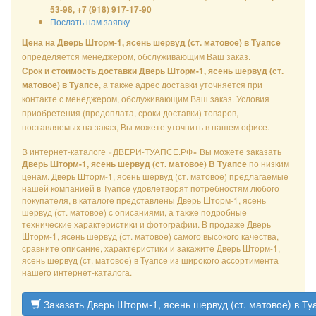
53-98, +7 (918) 917-17-90
Послать нам заявку
Цена на Дверь Шторм-1, ясень шервуд (ст. матовое) в Туапсе
определяется менеджером, обслуживающим Ваш заказ.
Срок и стоимость доставки Дверь Шторм-1, ясень шервуд (ст.
, а также адрес доставки уточняется при
матовое) в Туапсе
контакте с менеджером, обслуживающим Ваш заказ. Условия
приобретения (предоплата, сроки доставки) товаров,
поставляемых на заказ, Вы можете уточнить в нашем офисе.
В интернет-каталоге «ДВЕРИ-ТУАПСЕ.РФ» Вы можете заказать
по низким
Дверь Шторм-1, ясень шервуд (ст. матовое) В Туапсе
ценам. Дверь Шторм-1, ясень шервуд (ст. матовое) предлагаемые
нашей компанией в Туапсе удовлетворят потребностям любого
покупателя, в каталоге представлены Дверь Шторм-1, ясень
шервуд (ст. матовое) с описаниями, а также подробные
технические характеристики и фотографии. В продаже Дверь
Шторм-1, ясень шервуд (ст. матовое) самого высокого качества,
сравните описание, характеристики и закажите Дверь Шторм-1,
ясень шервуд (ст. матовое) в Туапсе из широкого ассортимента
нашего интернет-каталога.
Заказать Дверь Шторм-1, ясень шервуд (ст. матовое) в Ту