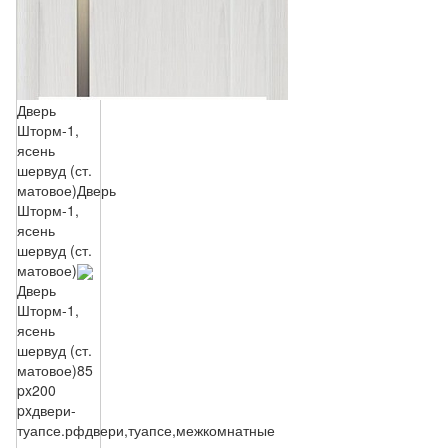
Дверь
Шторм-1,
ясень
шервуд (ст.
матовое)
Дверь
Шторм-1,
ясень
шервуд (ст.
матовое)
Дверь
Шторм-1,
ясень
шервуд (ст.
матовое)
85
px
200
px
двери-
туапсе.рф
двери,туапсе,межкомнатные