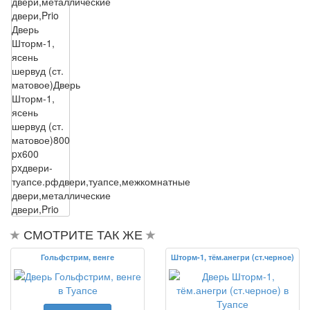
двери,металлические
двери,Prio
Дверь
Шторм-1,
ясень
шервуд (ст.
матовое)
Дверь
Шторм-1,
ясень
шервуд (ст.
матовое)
800
px
600
px
двери-
туапсе.рф
двери,туапсе,межкомнатные
двери,металлические
двери,Prio
СМОТРИТЕ ТАК ЖЕ
Гольфстрим, венге
Шторм-1, тём.анегри (ст.черное)