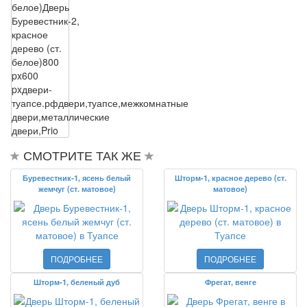
белое)
Дверь
Буревестник-2,
красное
дерево (ст.
белое)
800
px
600
px
двери-
туапсе.рф
двери,туапсе,межкомнатные
двери,металлические
двери,Prio
СМОТРИТЕ ТАК ЖЕ
Буревестник-1, ясень белый
Шторм-1, красное дерево (ст.
жемчуг (ст. матовое)
матовое)
ПОДРОБНЕЕ
ПОДРОБНЕЕ
Шторм-1, беленый дуб
Фрегат, венге