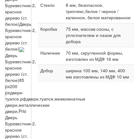
Стекло
8 мм, безопасное,
Буревестник-2,
триплекс,белое / черное /
красное
каленное, белое матированное
дерево (ст.
белое)
Дверь
Коробка
75 мм, массив сосны, с
Буревестник-2,
уплотнителем и пазом для
красное
добора
дерево (ст.
белое)
Наличник
70 мм, скругленной формы,
Дверь
изготовлен из МДФ 16 мм
Буревестник-2,
красное
Добор
ширина 100 мм, 140 мм, 400
дерево (ст.
мм изготовлены из МДФ 10 мм
белое)
85
px
200
px
двери-
туапсе.рф
двери,туапсе,межкомнатные
двери,металлические
двери,Prio
Дверь
Буревестник-2,
красное
дерево (ст.