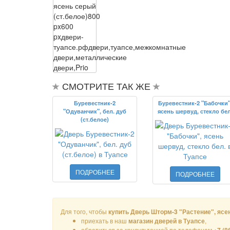
ясень серый
(ст.белое)
800
px
600
px
двери-
туапсе.рф
двери,туапсе,межкомнатные
двери,металлические
двери,Prio
СМОТРИТЕ ТАК ЖЕ
Буревестник-2
Буревестник-2 "Бабочки"
"Одуванчик", бел. дуб
ясень шервуд, стекло бел
(ст.белое)
ПОДРОБНЕЕ
ПОДРОБНЕЕ
Для того, чтобы
купить Дверь Шторм-3 "Растение", ясен
приехать в наш
,
магазин дверей в Туапсе
обратиться за консультацией по телефонам