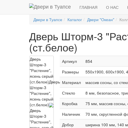
ГЛАВНАЯ
О НАС
Двери в Туапсе
Каталог
Двери "Океан"
Колл
Дверь Шторм-3 "Рас
(ст.белое)
Дверь
Артикул
854
Шторм-3
"Растение",
Размеры
550х1900, 600х1900, 
ясень серый
(ст.белое)
Дверь
Материал
массив сосны, со сте
Шторм-3
Стекло
8 мм, безопасное, тр
"Растение",
ясень серый
Коробка
75 мм, массив сосны,
(ст.белое)
Дверь
Наличник
70 мм, скругленной ф
Шторм-3
"Растение",
Добор
ширина 100 мм, 140 м
ясень серый