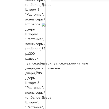
(ст.белое)
Дверь
Шторм-3
"Растение",
ясень серый
(ст.белое)
Дверь
Шторм-3
"Растение",
ясень серый
(ст.белое)
85
px
200
px
двери-
туапсе.рф
двери,туапсе,межкомнатные
двери,металлические
двери,Prio
Дверь
Шторм-3
"Растение",
ясень серый
(ст.белое)
Дверь
Шторм-3
"Растение",