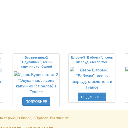
,
Буревестник-2
Шторм-3 "Бабочки", ясень
.
"Одуванчик", ясень
шервуд, стекло тон.
капучино (ст.белое)
ПОДРОБНЕЕ
ПОДРОБНЕЕ
, Вы можете:
ь серый (ст.белое) в Туапсе