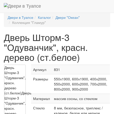
Двери в Туапсе
Каталог
Двери "Океан"
Коллекция "Гламур"
Дверь Шторм-3
"Одуванчик", красн.
дерево (ст.белое)
Дверь
Артикул
831
Шторм-3
"Одуванчик",
Размеры
550х1900, 600х1900, 400х2000,
красн.
550х2000, 600х2000, 700х2000,
дерево
800х2000, 900х2000
(ст.белое)
Дверь
Шторм-3
Материал
массив сосны, со стеклом
"Одуванчик",
Стекло
8 мм, безопасное, триплекс /
красн.
каленое, белое или черное,
дерево