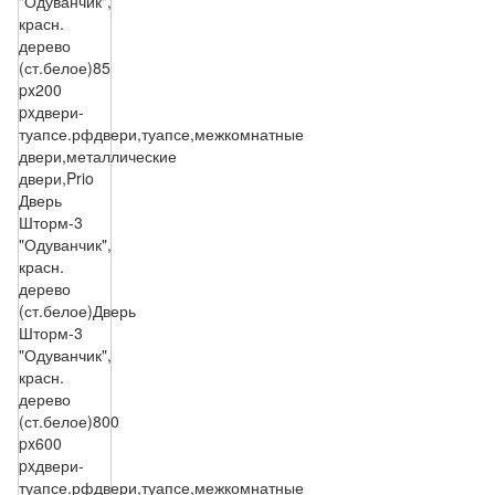
"Одуванчик",
красн.
дерево
(ст.белое)
85
px
200
px
двери-
туапсе.рф
двери,туапсе,межкомнатные
двери,металлические
двери,Prio
Дверь
Шторм-3
"Одуванчик",
красн.
дерево
(ст.белое)
Дверь
Шторм-3
"Одуванчик",
красн.
дерево
(ст.белое)
800
px
600
px
двери-
туапсе.рф
двери,туапсе,межкомнатные