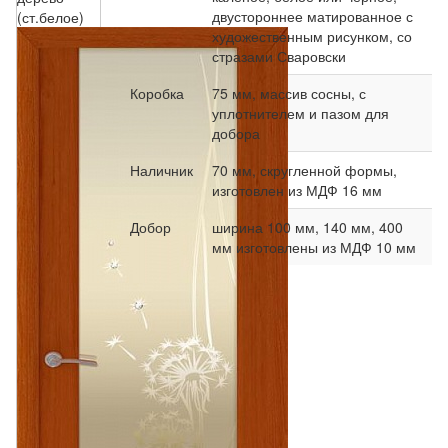
двустороннее матированное с
(ст.белое)
художественным рисунком, со
стразами Сваровски
Коробка
75 мм, массив сосны, с
уплотнителем и пазом для
добора
Наличник
70 мм, скругленной формы,
изготовлен из МДФ 16 мм
Добор
ширина 100 мм, 140 мм, 400
мм изготовлены из МДФ 10 мм