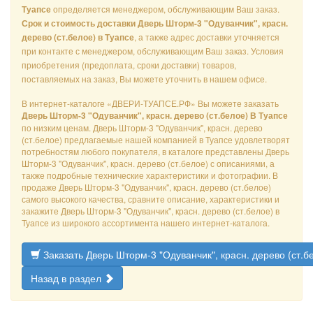
определяется менеджером, обслуживающим Ваш заказ.
Туапсе
Срок и стоимость доставки Дверь Шторм-3 "Одуванчик", красн.
, а также адрес доставки уточняется
дерево (ст.белое) в Туапсе
при контакте с менеджером, обслуживающим Ваш заказ. Условия
приобретения (предоплата, сроки доставки) товаров,
поставляемых на заказ, Вы можете уточнить в нашем офисе.
В интернет-каталоге «ДВЕРИ-ТУАПСЕ.РФ» Вы можете заказать
Дверь Шторм-3 "Одуванчик", красн. дерево (ст.белое) В Туапсе
по низким ценам. Дверь Шторм-3 "Одуванчик", красн. дерево
(ст.белое) предлагаемые нашей компанией в Туапсе удовлетворят
потребностям любого покупателя, в каталоге представлены Дверь
Шторм-3 "Одуванчик", красн. дерево (ст.белое) с описаниями, а
также подробные технические характеристики и фотографии. В
продаже Дверь Шторм-3 "Одуванчик", красн. дерево (ст.белое)
самого высокого качества, сравните описание, характеристики и
закажите Дверь Шторм-3 "Одуванчик", красн. дерево (ст.белое) в
Туапсе из широкого ассортимента нашего интернет-каталога.
Заказать Дверь Шторм-3 "Одуванчик", красн. дерево (ст.б
Назад в раздел