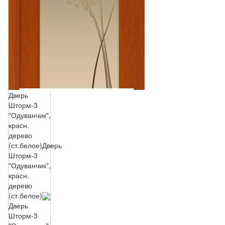
Дверь
Шторм-3
"Одуванчик",
красн.
дерево
(ст.белое)
Дверь
Шторм-3
"Одуванчик",
красн.
дерево
(ст.белое)
Дверь
Шторм-3