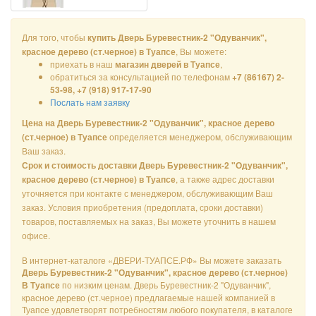
Для того, чтобы
купить Дверь Буревестник-2 "Одуванчик",
, Вы можете:
красное дерево (ст.черное) в Туапсе
приехать в наш
,
магазин дверей в Туапсе
обратиться за консультацией по телефонам
+7 (86167) 2-
53-98, +7 (918) 917-17-90
Послать нам заявку
Цена на Дверь Буревестник-2 "Одуванчик", красное дерево
определяется менеджером, обслуживающим
(ст.черное) в Туапсе
Ваш заказ.
Срок и стоимость доставки Дверь Буревестник-2 "Одуванчик",
, а также адрес доставки
красное дерево (ст.черное) в Туапсе
уточняется при контакте с менеджером, обслуживающим Ваш
заказ. Условия приобретения (предоплата, сроки доставки)
товаров, поставляемых на заказ, Вы можете уточнить в нашем
офисе.
В интернет-каталоге «ДВЕРИ-ТУАПСЕ.РФ» Вы можете заказать
Дверь Буревестник-2 "Одуванчик", красное дерево (ст.черное)
по низким ценам. Дверь Буревестник-2 "Одуванчик",
В Туапсе
красное дерево (ст.черное) предлагаемые нашей компанией в
Туапсе удовлетворят потребностям любого покупателя, в каталоге