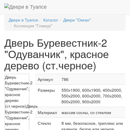
Двери в Туапсе
Каталог
Двери "Океан"
Коллекция "Гламур"
Дверь Буревестник-2
"Одуванчик", красное
дерево (ст.черное)
Дверь
Артикул
786
Буревестник-2
"Одуванчик",
Размеры
550х1900, 600х1900, 400х2000,
красное
550х2000, 600х2000, 700х2000,
дерево
800х2000, 900х2000
(ст.черное)
Дверь
Буревестник-2
Материал
массив сосны, со стеклом
"Одуванчик",
Стекло
8 мм, безопасное, триплекс или
красное
каленое, белое или черное,
дерево