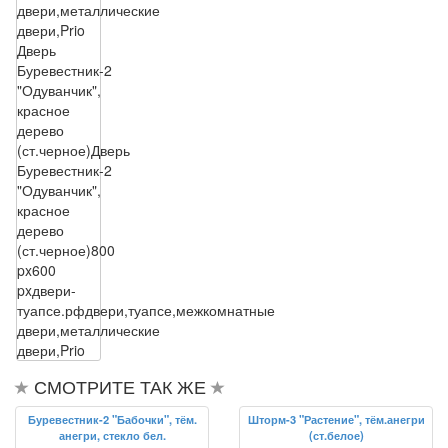
двери,металлические
двери,Prio
Дверь
Буревестник-2
"Одуванчик",
красное
дерево
(ст.черное)
Дверь
Буревестник-2
"Одуванчик",
красное
дерево
(ст.черное)
800
px
600
px
двери-
туапсе.рф
двери,туапсе,межкомнатные
двери,металлические
двери,Prio
СМОТРИТЕ ТАК ЖЕ
Буревестник-2 "Бабочки", тём.
Шторм-3 "Растение", тём.анегри
анегри, стекло бел.
(ст.белое)