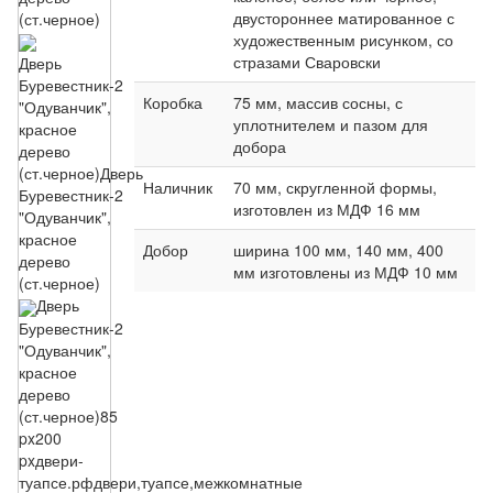
двустороннее матированное с
(ст.черное)
художественным рисунком, со
стразами Сваровски
Дверь
Буревестник-2
Коробка
75 мм, массив сосны, с
"Одуванчик",
уплотнителем и пазом для
красное
добора
дерево
(ст.черное)
Дверь
Наличник
70 мм, скругленной формы,
Буревестник-2
изготовлен из МДФ 16 мм
"Одуванчик",
красное
Добор
ширина 100 мм, 140 мм, 400
дерево
мм изготовлены из МДФ 10 мм
(ст.черное)
Дверь
Буревестник-2
"Одуванчик",
красное
дерево
(ст.черное)
85
px
200
px
двери-
туапсе.рф
двери,туапсе,межкомнатные