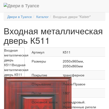
Двери в Туапсе
Каталог
Входные двери "Kaiser"
Входная металлическая
дверь К511
Входная
Артикул
К511
металлическая
дверь
Размеры
2050х960мм,
К511
Входная
2050х860мм
металлическая
дверь К511
Покрытие
трансферное
Открывание
Левое/Правое
Петли
180°
Основной замок
цилиндровый.
Укрепленные ригели