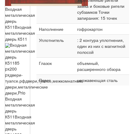
Укрепленные ригели
замка и боковые ригели
Входная
субзамков Точки
металлическая
запирания: 15 точек
дверь
К511
Входная
Наполнение
гофрокартон
металлическая
дверь К511
Уплотнитель
: 2 контура уплотнения,
Входная
один из них с магнитной
металлическая
полосой
дверь
К511
85
Глазок
объемный,
px
200
расширенного обзора
px
двери-
Порог
нержавеющая сталь
туапсе.рф
двери,туапсе,межкомнатные
двери,металлические
двери,Prio
Входная
металлическая
дверь
К511
Входная
металлическая
дверь