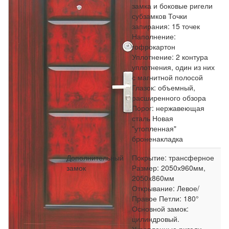
замка и боковые ригели
субзамков Точки
запирания: 15 точек
Наполнение:
гофрокартон
Уплотнение: 2 контура
уплотнения, один из них
с магнитной полосой
Глазок: объемный,
расширенного обзора
Порог: нержавеющая
сталь Новая
"утопленная"
броненакладка
Дополнительный
Покрытие: трансферное
замок
Размер: 2050х960мм,
2050х860мм
Открывание: Левое/
Правое Петли: 180°
Основной замок:
цилиндровый.