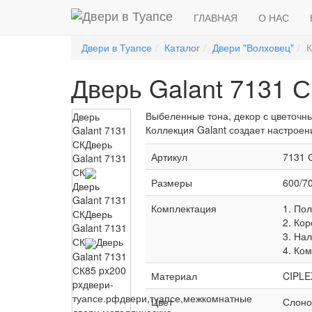
ГЛАВНАЯ
О НАС
Двери в Туапсе
Каталог
Двери "Волховец"
К
Дверь Galant 7131 
Выбеленные тона, декор с цветочны
Дверь
Коллекция Galant создает настроен
Galant 7131
СК
Дверь
Артикул
7131 
Galant 7131
СК
Размеры
600/7
Дверь
Galant 7131
Комплектация
1. Пол
СК
Дверь
2. Кор
Galant 7131
3. Нал
СК
Дверь
4. Ко
Galant 7131
СК
85 px
200
Материал
CIPLE
px
двери-
туапсе.рф
двери,туапсе,межкомнатные
Цвет
Слоно
двери,металлические