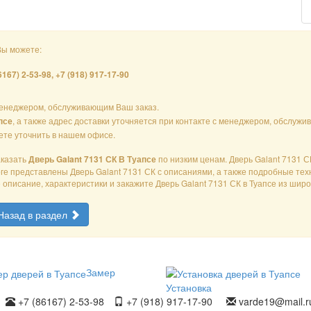
Вы можете:
6167) 2-53-98, +7 (918) 917-17-90
енеджером, обслуживающим Ваш заказ.
, а также адрес доставки уточняется при контакте с менеджером, обслуж
псе
жете уточнить в нашем офисе.
аказать
по низким ценам. Дверь Galant 7131 
Дверь Galant 7131 СК В Туапсе
оге представлены Дверь Galant 7131 СК с описаниями, а также подробные те
е описание, характеристики и закажите Дверь Galant 7131 СК в Туапсе из шир
Назад в раздел
Замер
Установка
+7 (86167) 2-53-98
+7 (918) 917-17-90
varde19@mail.r