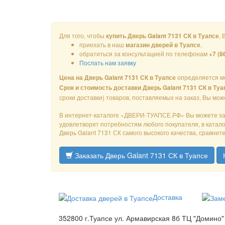
Для того, чтобы
, 
купить Дверь Galant 7131 СК в Туапсе
приехать в наш
,
магазин дверей в Туапсе
обратиться за консультацией по телефонам
+7 (8
Послать нам заявку
определяется м
Цена на Дверь Galant 7131 СК в Туапсе
Срок и стоимость доставки Дверь Galant 7131 СК в Туа
сроки доставки) товаров, поставляемых на заказ, Вы мо
В интернет-каталоге «ДВЕРИ-ТУАПСЕ.РФ» Вы можете з
удовлетворят потребностям любого покупателя, в катал
Дверь Galant 7131 СК самого высокого качества, сравнит
Заказать Дверь Galant 7131 СК в Туапсе
Доставка
352800 г.Туапсе ул. Армавирская 8б ТЦ "Домино"