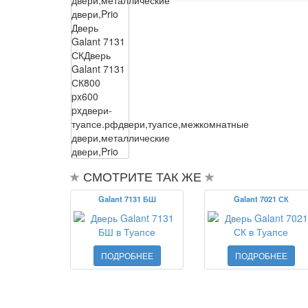
двери,Prio
Дверь
Galant 7131
СК
Дверь
Galant 7131
СК
800
px
600
px
двери-
туапсе.рф
двери,туапсе,межкомнатные
двери,металлические
двери,Prio
СМОТРИТЕ ТАК ЖЕ
Galant 7131 БШ
Galant 7021 СК
ПОДРОБНЕЕ
ПОДРОБНЕЕ