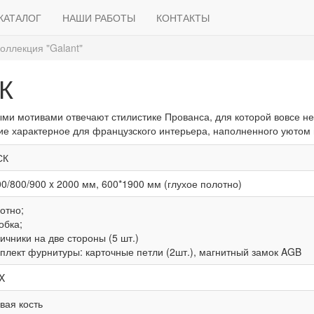
КАТАЛОГ
НАШИ РАБОТЫ
КОНТАКТЫ
оллекция "Galant"
СК
ми мотивами отвечают стилистике Прованса, для которой вовсе не
ие характерное для французского интерьера, наполненного уютом 
СК
00/800/900 x 2000 мм, 600*1900 мм (глухое полотно)
отно;
обка;
ичники на две стороны (5 шт.)
мплект фурнитуры: карточные петли (2шт.), магнитный замок AGB
X
вая кость