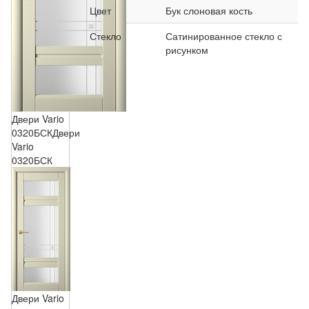
Цвет
Бук слоновая кость
Стекло
Сатинированное стекло с
рисунком
Двери Vario
0320БСК
Двери
Vario
0320БСК
Двери Vario