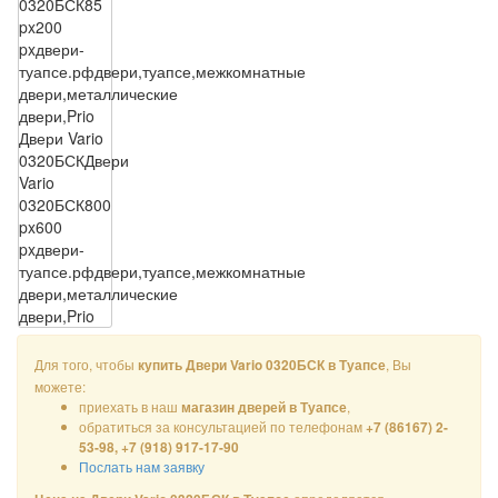
0320БСК
85
px
200
px
двери-
туапсе.рф
двери,туапсе,межкомнатные
двери,металлические
двери,Prio
Двери Vario
0320БСК
Двери
Vario
0320БСК
800
px
600
px
двери-
туапсе.рф
двери,туапсе,межкомнатные
двери,металлические
двери,Prio
Для того, чтобы
, Вы
купить Двери Vario 0320БСК в Туапсе
можете:
приехать в наш
,
магазин дверей в Туапсе
обратиться за консультацией по телефонам
+7 (86167) 2-
53-98, +7 (918) 917-17-90
Послать нам заявку