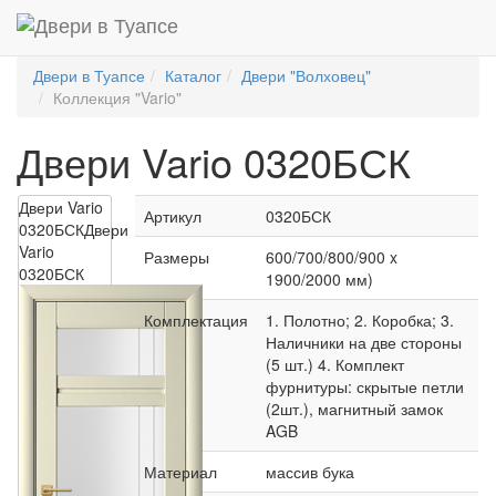
Двери в Туапсе
Каталог
Двери "Волховец"
Коллекция "Vario"
Двери Vario 0320БСК
Двери Vario
Артикул
0320БСК
0320БСК
Двери
Vario
Размеры
600/700/800/900 x
0320БСК
1900/2000 мм)
Комплектация
1. Полотно; 2. Коробка; 3.
Наличники на две стороны
(5 шт.) 4. Комплект
фурнитуры: скрытые петли
(2шт.), магнитный замок
AGB
Материал
массив бука