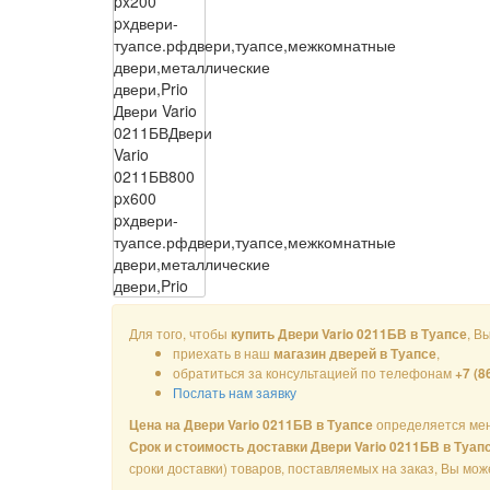
px
200
px
двери-
туапсе.рф
двери,туапсе,межкомнатные
двери,металлические
двери,Prio
Двери Vario
0211БВ
Двери
Vario
0211БВ
800
px
600
px
двери-
туапсе.рф
двери,туапсе,межкомнатные
двери,металлические
двери,Prio
Для того, чтобы
, В
купить Двери Vario 0211БВ в Туапсе
приехать в наш
,
магазин дверей в Туапсе
обратиться за консультацией по телефонам
+7 (8
Послать нам заявку
определяется мен
Цена на Двери Vario 0211БВ в Туапсе
Срок и стоимость доставки Двери Vario 0211БВ в Туап
сроки доставки) товаров, поставляемых на заказ, Вы мо