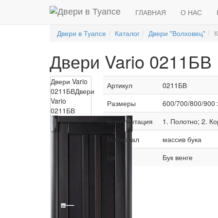
ГЛАВНАЯ
О НАС
Двери в Туапсе
Каталог
Двери "Волховец"
К
Двери Vario 0211БВ
Двери Vario
Артикул
0211БВ
0211БВ
Двери
Vario
Размеры
600/700/800/900 
0211БВ
Комплектация
1. Полотно; 2. К
Материал
массив бука
Цвет
Бук венге