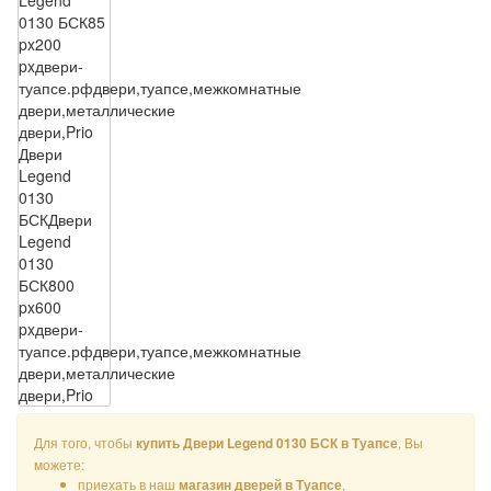
0130 БСК
85
px
200
px
двери-
туапсе.рф
двери,туапсе,межкомнатные
двери,металлические
двери,Prio
Двери
Legend
0130
БСК
Двери
Legend
0130
БСК
800
px
600
px
двери-
туапсе.рф
двери,туапсе,межкомнатные
двери,металлические
двери,Prio
Для того, чтобы
, Вы
купить Двери Legend 0130 БСК в Туапсе
можете:
приехать в наш
,
магазин дверей в Туапсе